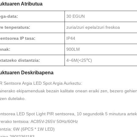
uktuaren Atributua
ega-data:
30 EGUN
re tenperatura:
zuria/zuri epela/zuri freskoa
sentsorea IP tasa:
IP44
nak:
900LM
ktatzeko distantzia:
4~6M(<25℃)
uktuaren Deskribapena
R Sentsore Argia LED Spot Argia Aurkeztu:
inerako ekipamenduak bezain kalitate onean eraiki zen, bezero gehie
tzen dutelako.
ntsorea LED Spot Light PIR sentsorea, 10 segundotik 5 minutura arte
rrerako tentsioa: AC85V-265V 50Hz/60Hz
tentzia: 6W (6PCS * 1W LED)
maina 290*236*183