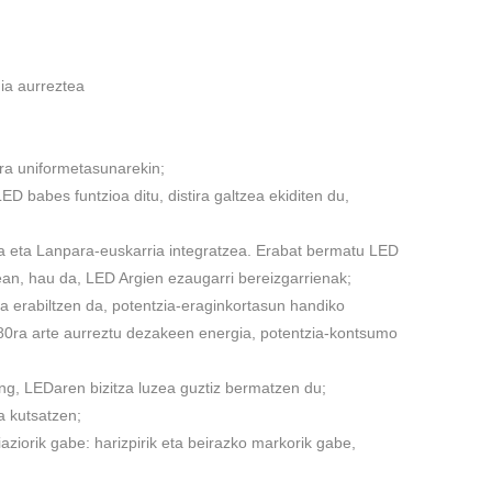
ia aurreztea
ira uniformetasunarekin;
D babes funtzioa ditu, distira galtzea ekiditen du,
a eta Lanpara-euskarria integratzea. Erabat bermatu LED
sean, hau da, LED Argien ezaugarri bereizgarrienak;
koa erabiltzen da, potentzia-eraginkortasun handiko
80ra arte aurreztu dezakeen energia, potentzia-kontsumo
ding, LEDaren bizitza luzea guztiz bermatzen du;
a kutsatzen;
iaziorik gabe: harizpirik eta beirazko markorik gabe,