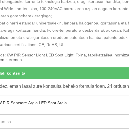
etengabeko korronte teknologia hartzea, eraginkortasun handiko, ber
al Wide Lan-tentsioa, 100-240VAC barrutiaren azpian dagoen korronte ko
ioaren gorabeherak eragingo;
bat oinarri estandar unibertsalekin, lanpara halogenoa, goritasuna et
ira-eraginkortasun handia, kolore-tenperatura desberdinak aukeran, Kol
kizunen eta erabilgarritasun ereduen patenteen hainbat patente eduki
various certifications: CE, RoHS, UL.
gs: 6W PIR Sensor Light LED Spot Light, Txina, fabrikatzailea, hornitzai
oen zerrenda
dali kontsulta
ez, eman lasai zure kontsulta beheko formularioan. 24 ordutan