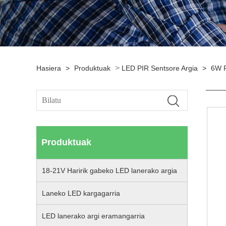
>
Hasiera
>
Produktuak
LED PIR Sentsore Argia
>
6W P
Produktuak
18-21V Haririk gabeko LED lanerako argia
Laneko LED kargagarria
LED lanerako argi eramangarria