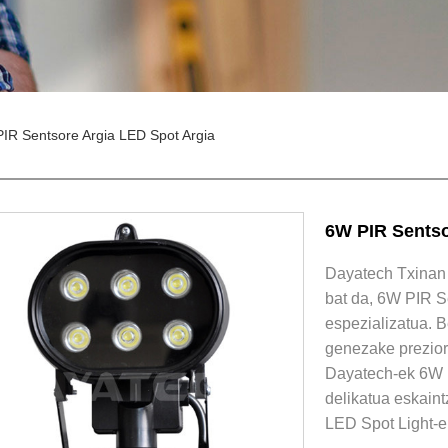
IR Sentsore Argia LED Spot Argia
6W PIR Sentso
Dayatech Txinan i
bat da, 6W PIR S
espezializatua. 
genezake preziori
Dayatech-ek 6W P
delikatua eskaint
LED Spot Light-e