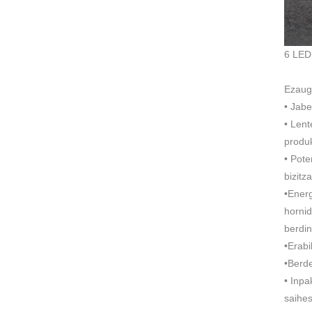
6 LED
Ezauga
• Jabe
• Lent
produ
• Pot
bizitz
•Energ
hornid
berdin
•Erabi
•Berde
• Inpa
saihes