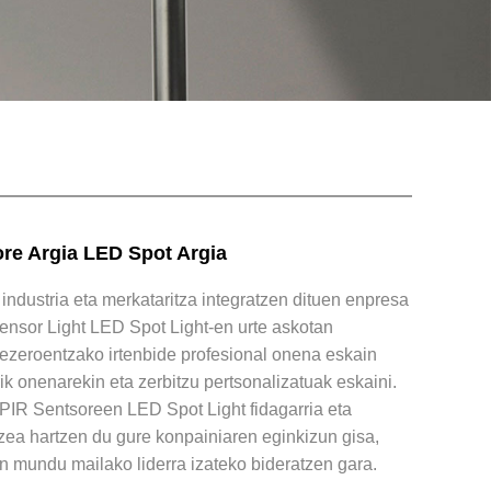
re Argia LED Spot Argia
ndustria eta merkataritza integratzen dituen enpresa
ensor Light LED Spot Light-en urte askotan
Bezeroentzako irtenbide profesional onena eskain
k onenarekin eta zerbitzu pertsonalizatuak eskaini.
IR Sentsoreen LED Spot Light fidagarria eta
zea hartzen du gure konpainiaren eginkizun gisa,
n mundu mailako liderra izateko bideratzen gara.