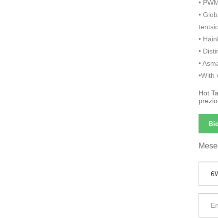
• PWM 
• Glob
tents
• Hain
• Dist
• Asma
•With 
Hot Ta
prezi
Bi
Mesed