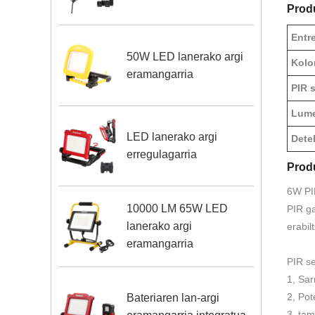
Prod
Entr
50W LED lanerako argi
Kolo
eramangarria
PIR 
Lume
LED lanerako argi
Dete
erregulagarria
Prod
6W PI
10000 LM 65W LED
PIR ga
lanerako argi
erabil
eramangarria
PIR se
1, Sa
2, Po
Bateriaren lan-argi
3, ta