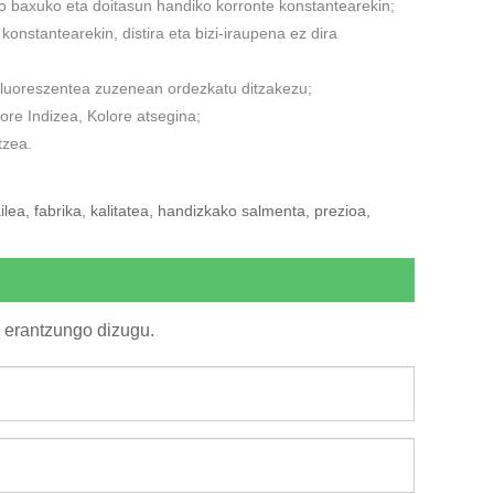
o baxuko eta doitasun handiko korronte konstantearekin;
nstantearekin, distira eta bizi-iraupena ez dira
a fluoreszentea zuzenean ordezkatu ditzakezu;
ore Indizea, Kolore atsegina;
tzea.
lea, fabrika, kalitatea, handizkako salmenta, prezioa,
 erantzungo dizugu.