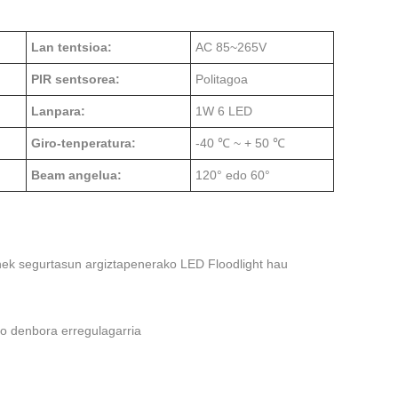
Lan tentsioa:
AC 85~265V
PIR sentsorea:
Politagoa
Lanpara:
1W 6 LED
Giro-tenperatura:
-40 ℃ ~ + 50 ℃
Beam angelua:
120° edo 60°
nek segurtasun argiztapenerako LED Floodlight hau
ko denbora erregulagarria