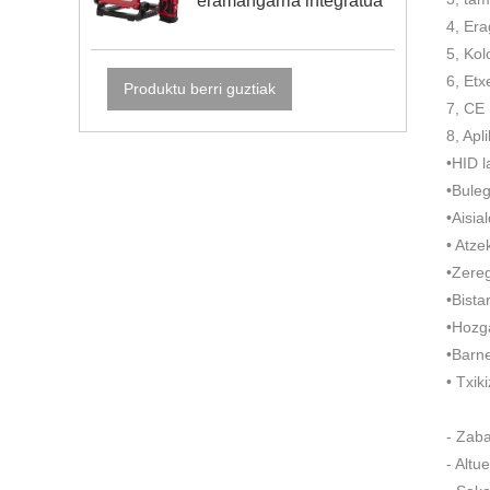
eramangarria integratua
4, Er
5, Ko
6, Etx
Produktu berri guztiak
7, CE
8, Apl
•HID 
•Bule
•Aisia
• Atze
•Zereg
•Bista
•Hozga
•Barne
• Txik
- Zab
- Altu