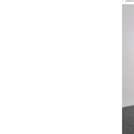
- Sak