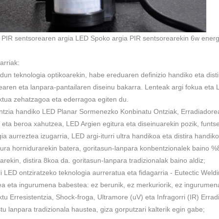
 PIR sentsorearen argia LED Spoko argia PIR sentsorearekin 6w energ
rriak:
dun teknologia optikoarekin, habe ereduaren definizio handiko eta dist
earen eta lanpara-pantailaren diseinu bakarra. Lenteak argi fokua eta LE
ktua zehatzagoa eta ederragoa egiten du.
entzia handiko LED Planar Sormenezko Konbinatu Ontziak, Erradiadore
a eta beroa xahutzea, LED Argien egitura eta diseinuarekin pozik, funt
ia aurreztea izugarria, LED argi-iturri ultra handikoa eta distira handi
ura hornidurarekin batera, goritasun-lanpara konbentzionalek baino %
arekin, distira 8koa da. goritasun-lanpara tradizionalak baino aldiz;
li LED ontziratzeko teknologia aurreratua eta fidagarria - Eutectic Wel
a eta ingurumena babestea: ez berunik, ez merkuriorik, ez ingurumen
ktu Erresistentzia, Shock-froga, Ultramore (uV) eta Infragorri (IR) Errad
tu lanpara tradizionala haustea, giza gorputzari kalterik egin gabe;