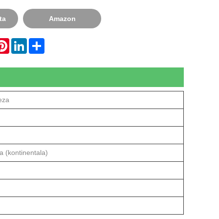
ta
Amazon
hatsApp
Pinterest
LinkedIn
Share
eza
a (kontinentala)