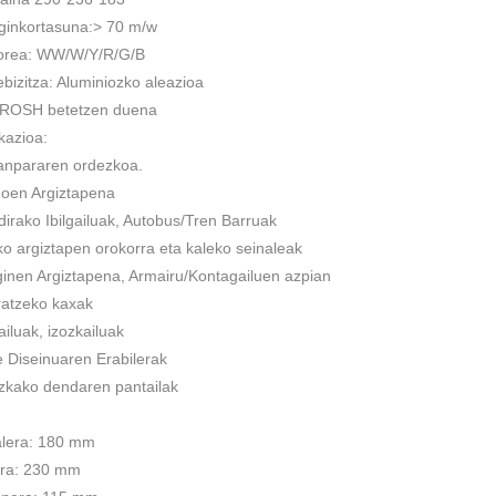
aginkortasuna:> 70 m/w
lorea: WW/W/Y/R/G/B
ebizitza: Aluminiozko aleazioa
 ROSH betetzen duena
ikazioa:
lanpararen ordezkoa.
goen Argiztapena
ldirako Ibilgailuak, Autobus/Tren Barruak
ko argiztapen orokorra eta kaleko seinaleak
inen Argiztapena, Armairu/Kontagailuen azpian
ratzeko kaxak
iluak, izozkailuak
 Diseinuaren Erabilerak
izkako dendaren pantailak
alera: 180 mm
era: 230 mm