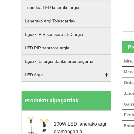
Tripodea LED lanerako argia
Lanerako Argi Tolesgarriak
Eguzki PIR sentsore LED argia
Pr
LED PIR sentsore argia
Nire.
Eguzki Energia Banku eramangarria
Merk
LED Argia
Orda
Jator
Produktu aipagarriak
Garr
Ekoi
100W LED lanerako argi
Enba
eramangarria