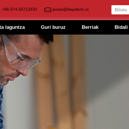
+86-574-55712633
jessie@dayatech.cc
ta laguntza
Guri buruz
Berriak
Bidali