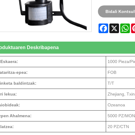
Bidali Kontsul
Facebook
X
W
oduktuaren Deskribapena
 Eskaera:
1000 Pieza/Pi
ataritza-epea:
FOB
inketa baldintzak:
T/T
ri lekua:
Zhejiang, Txin
aiobideak:
Ozeanoa
zpen Ahalmena:
5000 PZ/MON
latzea:
20 PZ/CTN