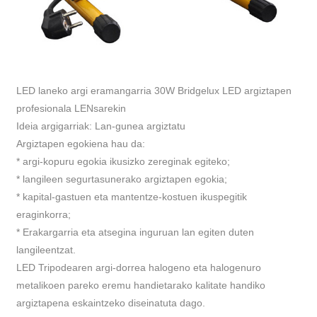
LED laneko argi eramangarria 30W Bridgelux LED argiztapen
profesionala LENsarekin
Ideia argigarriak: Lan-gunea argiztatu
Argiztapen egokiena hau da:
* argi-kopuru egokia ikusizko zereginak egiteko;
* langileen segurtasunerako argiztapen egokia;
* kapital-gastuen eta mantentze-kostuen ikuspegitik
eraginkorra;
* Erakargarria eta atsegina inguruan lan egiten duten
langileentzat.
LED Tripodearen argi-dorrea halogeno eta halogenuro
metalikoen pareko eremu handietarako kalitate handiko
argiztapena eskaintzeko diseinatuta dago.