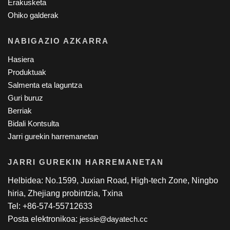
Erakusketa
Ohiko galderak
NABIGAZIO AZKARRA
Hasiera
Produktuak
Salmenta eta laguntza
Guri buruz
Berriak
Bidali Kontsulta
Jarri gurekin harremanetan
JARRI GUREKIN HARREMANETAN
Helbidea: No.1599, Juxian Road, High-tech Zone, Ningbo
hiria, Zhejiang probintzia, Txina
Tel: +86-574-55712633
Posta elektronikoa:
jessie@dayatech.cc