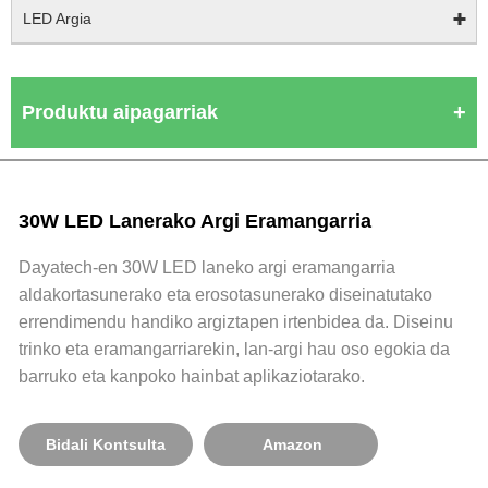
LED Argia
Produktu aipagarriak
30W LED Lanerako Argi Eramangarria
Dayatech-en 30W LED laneko argi eramangarria
aldakortasunerako eta erosotasunerako diseinatutako
errendimendu handiko argiztapen irtenbidea da. Diseinu
trinko eta eramangarriarekin, lan-argi hau oso egokia da
barruko eta kanpoko hainbat aplikaziotarako.
Bidali Kontsulta
Amazon