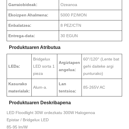
Garraiobideak:
Ozeanoa
Ekoizpen Ahalmena:
5000 PZ/MON
Enbalatzea:
8 PEZ/CTN
Entrega-data:
30 EGUN
Produktuaren Atributua
Bridgelux
60°/120° (Lente bat
Argiztapen
LEDa:
LED sorta 1
gehi daiteke argi
angelua:
pieza
punturako)
Kasurako
Lan
Alum-a.
85-265V AC
materialak:
tentsioa:
Produktuaren Deskribapena
LED Floodlight 30W ordezkatu 300W Halogenoa
Epistar / Bridgelux LED
85-95 lm/W