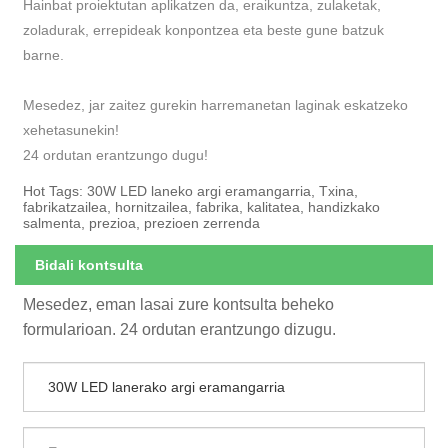
Hainbat proiektutan aplikatzen da, eraikuntza, zulaketak,
zoladurak, errepideak konpontzea eta beste gune batzuk
barne.
Mesedez, jar zaitez gurekin harremanetan laginak eskatzeko
xehetasunekin!
24 ordutan erantzungo dugu!
Hot Tags: 30W LED laneko argi eramangarria, Txina,
fabrikatzailea, hornitzailea, fabrika, kalitatea, handizkako
salmenta, prezioa, prezioen zerrenda
Bidali kontsulta
Mesedez, eman lasai zure kontsulta beheko
formularioan. 24 ordutan erantzungo dizugu.