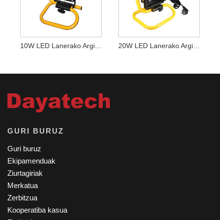
10W LED Lanerako Argi Eramangarria
20W LED Lanerako Argi Eramangarria
GURI BURUZ
Guri buruz
Ekipamenduak
Ziurtagiriak
Merkatua
Zerbitzua
Kooperatiba kasua