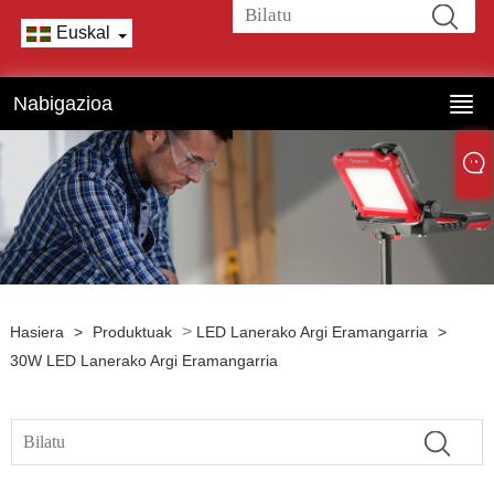
Euskal
Nabigazioa
>
Hasiera
>
Produktuak
LED Lanerako Argi Eramangarria
>
30W LED Lanerako Argi Eramangarria