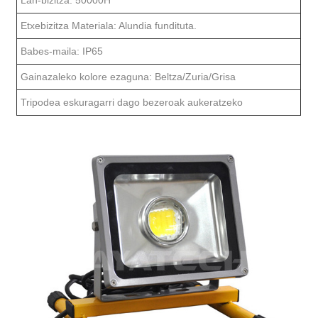
Etxebizitza Materiala: Alundia fundituta.
Babes-maila: IP65
Gainazaleko kolore ezaguna: Beltza/Zuria/Grisa
Tripodea eskuragarri dago bezeroak aukeratzeko