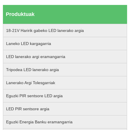
Produktuak
18-21V Haririk gabeko LED lanerako argia
Laneko LED kargagarria
LED lanerako argi eramangarria
Tripodea LED lanerako argia
Lanerako Argi Tolesgarriak
Eguzki PIR sentsore LED argia
LED PIR sentsore argia
Eguzki Energia Banku eramangarria