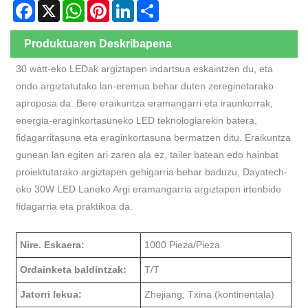
Facebook
X
WhatsApp
Pinterest
LinkedIn
Share
Produktuaren Deskribapena
30 watt-eko LEDak argiztapen indartsua eskaintzen du, eta
ondo argiztatutako lan-eremua behar duten zereginetarako
aproposa da. Bere eraikuntza eramangarri eta iraunkorrak,
energia-eraginkortasuneko LED teknologiarekin batera,
fidagarritasuna eta eraginkortasuna bermatzen ditu. Eraikuntza
gunean lan egiten ari zaren ala ez, tailer batean edo hainbat
proiektutarako argiztapen gehigarria behar baduzu, Dayatech-
eko 30W LED Laneko Argi eramangarria argiztapen irtenbide
fidagarria eta praktikoa da.
Nire. Eskaera:
1000 Pieza/Pieza
Ordainketa baldintzak:
T/T
Jatorri lekua:
Zhejiang, Txina (kontinentala)