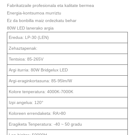
Fabrikatzaile profesionala eta kalitate bermea
Energia-kontsumoa murriztu
Ez da bonbilla maiz ordezkatu behar
80W LED lanerako argia
Eredua: LP-30 (LEN)
Zehaztapenak:
Tentsioa: 85-265V
Argi iturria: 80W Bridgelux LED
Argi-eraginkortasuna: 85-95lm/W
Kolore tenperatura: 4000K-7000K
Izpi angelua: 120°
Koloreen errendaketa: RA>80
Eragiketa Tenperatura: -40 ~ 50 gradu
Lan-bizitza: 50000H