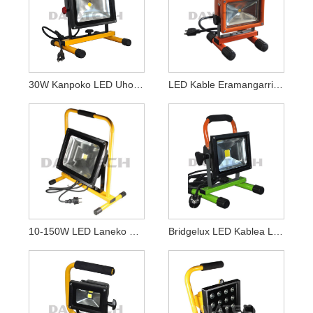
30W Kanpoko LED Uholde-Argi Eramangarria
LED Kable Eramangarria Lanerako Argia AC Flood Lanpara
10-150W LED Laneko Uholde-Argia
Bridgelux LED Kablea Lanerako Argia 85-265VAC Lanpara